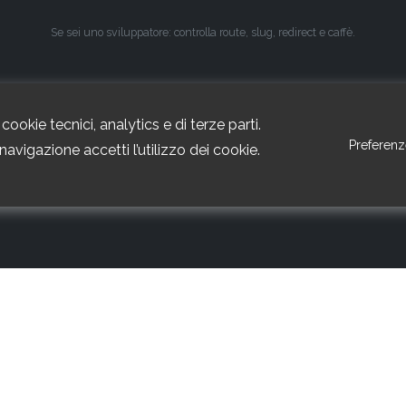
Se sei uno sviluppatore: controlla route, slug, redirect e caffè.
cookie tecnici, analytics e di terze parti.
Preferenz
avigazione accetti l’utilizzo dei cookie.