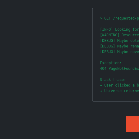
> GET /requested-p
[INFO] Looking for
[WARNING] Resource
[DEBUG] Maybe dele
[DEBUG] Maybe rena
[DEBUG] Maybe neve
Exception:

404 PageNotFoundEx
Stack trace:

→ User clicked a b