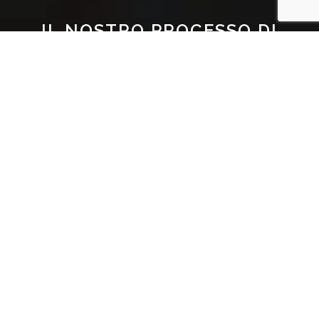
IL NOSTRO PROCESSO DI
SVILUPPO
Per una buona riuscita dei nostri servizi,
inizialmente ascoltiamo attentamente quelle che
sono le richieste del cliente, poi proponiamo la
nostra soluzione e ne discuttiamo con il cliente per
giungere infine al progetto definitivo da realizzare.
1