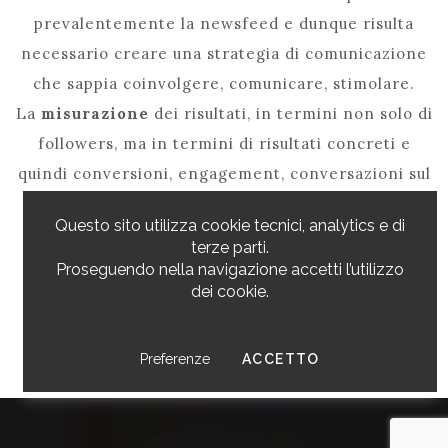
prevalentemente la newsfeed e dunque risulta
necessario creare una strategia di comunicazione
che sappia coinvolgere, comunicare, stimolare.
La
misurazione
dei risultati, in termini non solo di
followers, ma in termini di risultati concreti e
quindi conversioni, engagement, conversazioni sul
brand, sono fondamentali per capire se si sta
Questo sito utilizza cookie tecnici, analytics e di
operando in modo corretto.
terze parti.
CREIAMO LA TUA IDENTITÀ DIGITALE
Proseguendo nella navigazione accetti l’utilizzo
dei cookie.
cookies
I COOKIES
Preferenze
ACCETTO