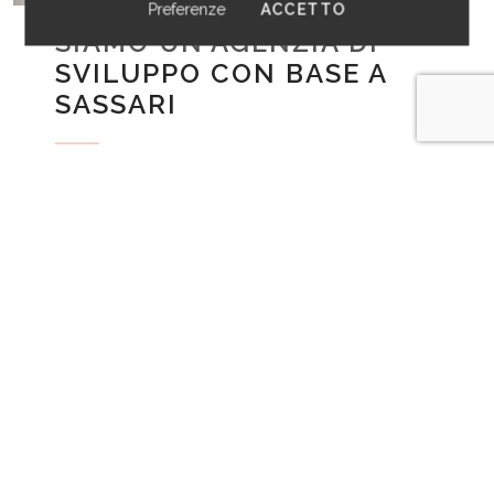
cookies
I COOKIES
Preferenze
ACCETTO
SIAMO UN'AGENZIA DI
SVILUPPO CON BASE A
SASSARI
Il team, composto da programmatori
Senior con oltre 20 anni di esperienza nel
settore, è in grado di guidarti ed
affiancarti per sviluppare al meglio la tua
Idea. Grazie all'esperienza maturata in
anni di lavoro attivo, possiamo fornire una
vasta gamma di servizi tra cui
progettazione di app, sviluppo web,
marketing digitale, soluzioni di e-
commerce, CRM, ERP e sviluppo cloud.