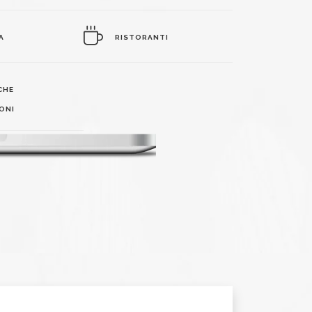
A
RISTORANTI
CHE
ONI