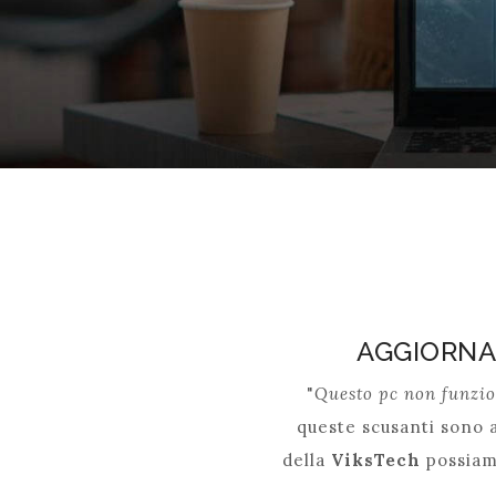
AGGIORNA 
"
Questo pc non funzi
queste scusanti sono a
della
ViksTech
possiamo