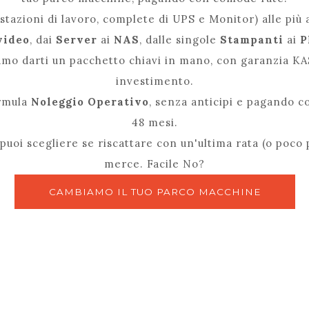
stazioni di lavoro, complete di UPS e Monitor) alle più
video
, dai
Server
ai
NAS
, dalle singole
Stampanti
ai
P
amo darti un pacchetto chiavi in mano, con garanzia KA
investimento.
ormula
Noleggio Operativo
, senza anticipi e pagando c
48 mesi.
 puoi scegliere se riscattare con un'ultima rata (o poco
merce. Facile No?
CAMBIAMO IL TUO PARCO MACCHINE