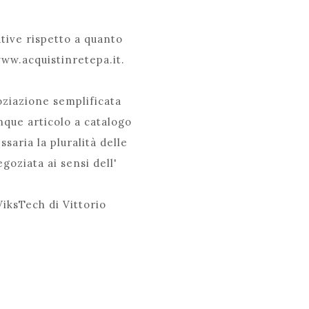
ative rispetto a quanto
www.acquistinretepa.it.
oziazione semplificata
nque articolo a catalogo
saria la pluralità delle
goziata ai sensi dell'
ViksTech di Vittorio