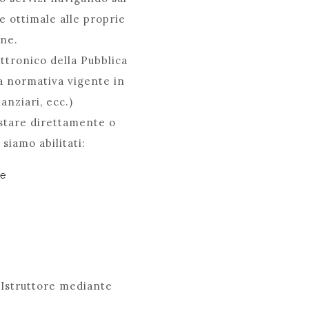
e ottimale alle proprie
ine.
ettronico della Pubblica
la normativa vigente in
anziari, ecc.)
istare direttamente o
 siamo abilitati:
he
 Istruttore mediante