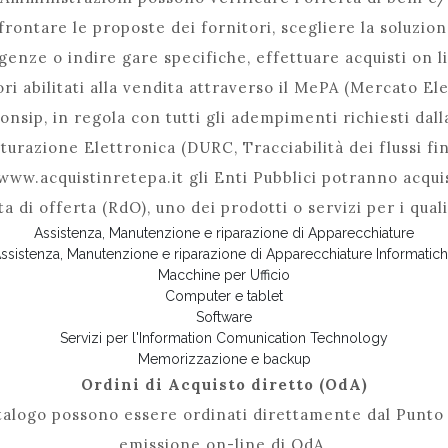
frontare le proposte dei fornitori, scegliere la soluzion
genze o indire gare specifiche, effettuare acquisti on l
ori abilitati alla vendita attraverso il MePA (Mercato El
nsip, in regola con tutti gli adempimenti richiesti dal
turazione Elettronica (DURC, Tracciabilità dei flussi fin
 www.acquistinretepa.it gli Enti Pubblici potranno acqu
a di offerta (RdO), uno dei prodotti o servizi per i quali
Assistenza, Manutenzione e riparazione di Apparecchiature
ssistenza, Manutenzione e riparazione di Apparecchiature Informatic
Macchine per Ufficio
Computer e tablet
Software
Servizi per l'Information Comunication Technology
Memorizzazione e backup
Ordini di Acquisto diretto (OdA)
atalogo possono essere ordinati direttamente dal Punto
emissione on-line di OdA.