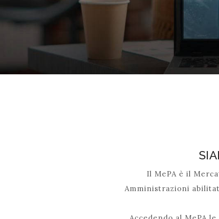
SI
Il MePA è il Merca
Amministrazioni abilitat
Accedendo al MePA le A